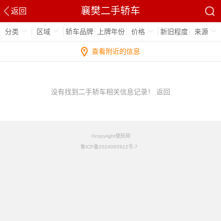
襄樊二手轿车
返回
分类
区域
轿车品牌
上牌年份
价格
新旧程度
来源
查看附近的信息
没有找到二手轿车相关信息记录！
返回
©copyright便民网
鲁ICP备2024065912号-7