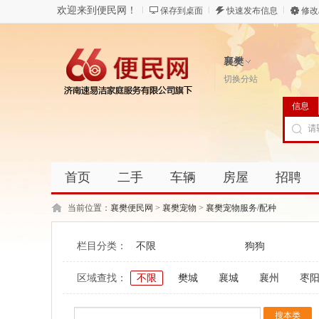
欢迎来到便民网！
保存到桌面
快速发布信息
修改
襄樊
切换分站
信息
首页
二手
车辆
房屋
招聘
当前位置：
襄樊便民网
>
襄樊宠物
>
襄樊宠物服务/配种
栏目分类：
不限
狗狗
区域查找：
不限
樊城
襄城
襄州
枣