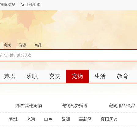
/删除信息
手机浏览
商家
资讯
商品
兼职
求职
交友
宠物
生活
教育
猫猫/其他宠物
宠物免费赠送
宠物用品/食品
阳
宜城
老河
口鱼
梁洲
高新区
襄阳周边