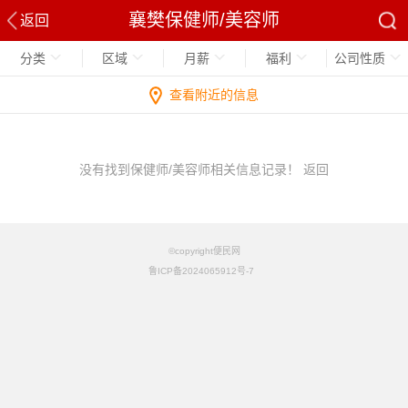
襄樊保健师/美容师
返回
分类
区域
月薪
福利
公司性质
查看附近的信息
没有找到保健师/美容师相关信息记录！
返回
©copyright便民网
鲁ICP备2024065912号-7