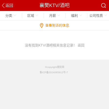
襄樊KTV/酒吧
返回
分类
区域
月薪
福利
公司性质
查看附近的信息
没有找到KTV/酒吧相关信息记录！
返回
©copyright便民网
鲁ICP备2024065912号-7