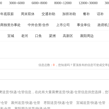
00
3000~6000
6000~8000
8000~12000
12000~30000
30
年底双薪
周末双休
交通补助
加班补助
餐补
话补
外商独资办事处
中外合资/合作
上市公司
事业单位
政府机
阳
宜城
老河
口鱼
梁洲
高新区
襄阳周边
信息总数：
0
，您知道吗？置顶发布的信息可使成交率提
樊送货/快递/仓管信息，在此有大量襄樊送货/快递/仓管信息供您选择，
/仓管
襄州送货/快递/仓管
枣阳送货/快递/仓管
宜城送货/快递/仓管
递/仓管
襄阳周边送货/快递/仓管