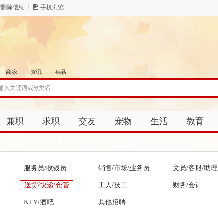
/删除信息
手机浏览
商家
资讯
商品
兼职
求职
交友
宠物
生活
教育
售
服务员/收银员
销售/市场/业务员
文员/客服/助理
送货/快递/仓管
工人/技工
财务/会计
KTV/酒吧
其他招聘