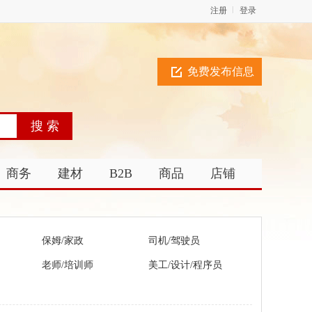
注册
登录
免费发布信息
商务
建材
B2B
商品
店铺
保姆/家政
司机/驾驶员
老师/培训师
美工/设计/程序员