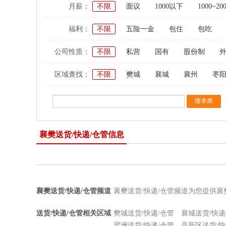
月薪：
不限
面议
1000以下
1000~20
福利：
不限
五险一金
包住
包吃
公司性质：
不限
私营
国有
股份制
区域查找：
不限
樊城
襄城
襄州
枣
襄樊送货/快递/仓管信息
襄樊送货/快递/仓管频道
襄樊送货/快递/仓管频道为您提供襄
送货/快递/仓管相关区域
樊城送货/快递/仓管
襄城送货/快递
梁洲送货/快递/仓管
高新区送货/快