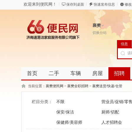
欢迎来到便民网！
保存到桌面
快速发布信息
修改
襄樊
切换分站
信息
首页
二手
车辆
房屋
招聘
当前位置：
襄樊便民网
>
襄樊全职招聘
>
襄樊送货/快递/仓管
栏目分类：
不限
营业员/促销/零
保安/保洁
厨师/切配
保健师/美容师
人才招聘会