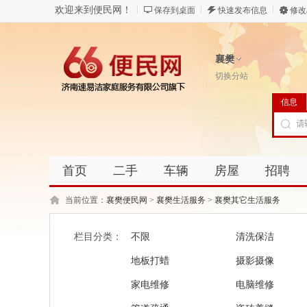
欢迎来到便民网！
保存到桌面
快速发布信息
修改
襄樊
切换分站
信息
首页
二手
车辆
房屋
招聘
当前位置：
襄樊便民网
>
襄樊生活服务
>
襄樊其它生活服务
栏目分类：
不限
清洗保洁
地板打蜡
摄影摄像
家电维修
电脑维修