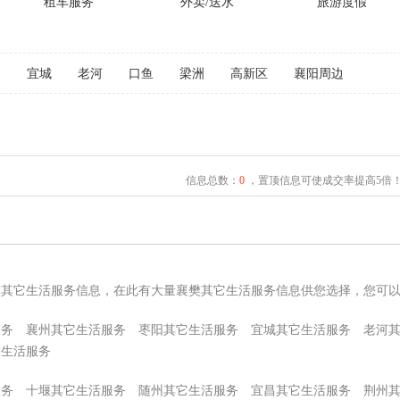
租车服务
外卖/送水
旅游度假
阳
宜城
老河
口鱼
梁洲
高新区
襄阳周边
信息总数：
0
，置顶信息可使成交率提高5倍
樊其它生活服务信息，在此有大量襄樊其它生活服务信息供您选择，您可
服务
襄州其它生活服务
枣阳其它生活服务
宜城其它生活服务
老河
它生活服务
服务
十堰其它生活服务
随州其它生活服务
宜昌其它生活服务
荆州