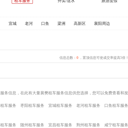
租车服务
外卖/送水
旅游度假
阳
宜城
老河
口鱼
梁洲
高新区
襄阳周边
信息总数：
0
，置顶信息可使成交率提高5倍
车服务信息，在此有大量襄樊租车服务信息供您选择，您可以免费查看和
州租车服务
枣阳租车服务
宜城租车服务
老河租车服务
口鱼租车服
堰租车服务
随州租车服务
宜昌租车服务
荆州租车服务
咸宁租车服