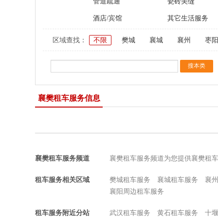
管道疏通
瓷砖美缝
酒店/宾馆
其它生活服务
区域查找：
不限
樊城
襄城
襄州
枣
襄樊租车服务信息
襄樊租车服务频道
襄樊租车服务频道为您提供襄樊租
租车服务相关区域
樊城租车服务
襄城租车服务
襄
襄阳周边租车服务
租车服务附近分站
武汉租车服务
黄石租车服务
十