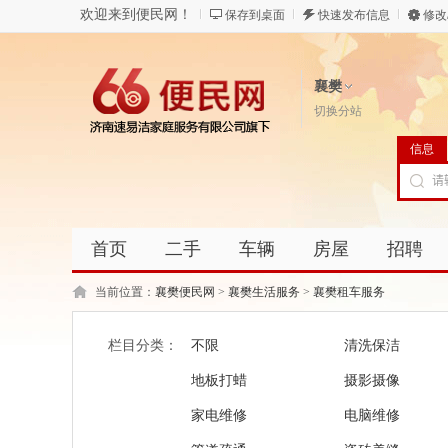
欢迎来到便民网！
保存到桌面
快速发布信息
修改
襄樊
切换分站
信息
首页
二手
车辆
房屋
招聘
当前位置：
襄樊便民网
>
襄樊生活服务
>
襄樊租车服务
栏目分类：
不限
清洗保洁
地板打蜡
摄影摄像
家电维修
电脑维修